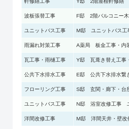
軒修繕工事
Y邸 2階屋根軒修繕
波板張替工事
F邸 2階バルコニー
ユニットバス工事
M邸 ユニットバス工
雨漏れ対策工事
A薬局 板金工事・内
瓦工事・雨樋工事
Y邸 瓦葺き替え工事
公共下水排水工事
E邸 公共下水排水繋
フローリング工事
S邸 玄関・廊下・台
ユニットバス工事
N邸 浴室改修工事 
洋間改修工事
M邸 洋間天井・壁改