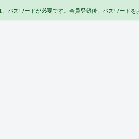
は、パスワードが必要です。会員登録後、パスワードを
その他・雑工事
排水工事
リフォーム
防
根
S邸 陥没埋め
F邸 給水・排
Y邸 トイレ天
Y
立て工事
水配管工事
井リフォーム
ー
(2026_04)
(2026_02)
工事(2026_02)
(2
ユニットバス
サッシ周り改修
防水工事
水
T邸 ユニット
M邸 インプ
S邸 防水工事
K
)
バス工事
ラス（内窓）
および階下天
B
(2025_07)
取付け工事
井工事
繕
(2025_07)
(2025_03)
(2
サッシ周り改修
塗装工事
瓦工事
防
リ
M邸内窓・ル
K邸 全塗装工
K邸 屋根葺き
Y
ーバー目隠し
事(2024_11)
替え工事
策
)
工事(2024_11)
(2024_11)
(2
サッシ周り改修
リフォーム
水まわり
タ