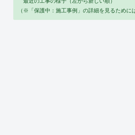
最近の工事の様子（左から新しい順）
（※「保護中：施工事例」の詳細を見るために
エコキュート
塗装工事
リフォーム
Y邸 エコキュ
I邸 全塗装工
Y邸 倉庫屋
ート取替工事
事(2026_06)
葺き替え工事
(2026_06)
(2026_05)
塗装工事
塗装工事
リフォーム
K邸 外壁補修
Y邸 軒修繕工
M邸 壁修繕
工事(2025_10)
事(2025_09)
工事(2025_09
外構
洗面化粧台
土間
M様休閑地
M邸 洗面化
A邸 コンク
防草シート敷
粧台他 水ま
ート土間打ち
き工事
わり工事
工事(2024_11
(2024_11)
(2024_11)
防水工事
リフォーム
リフォーム