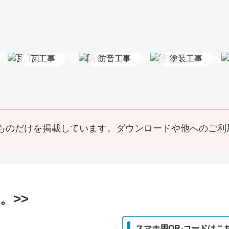
（2014_03）
瓦工事
防音工事
塗装工事
ものだけを掲載しています。ダウンロードや他へのご利
。>>
スマホ用QR-コードはこ