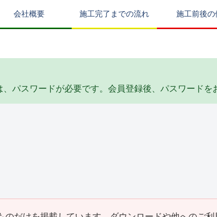
会社概要
施工完了までの流れ
施工前後の
は、パスワードが必要です。会員登録後、パスワードを
リフォーム
その他・雑工事
Y邸 倉庫屋根葺き替え
S邸 陥没埋め立て工事
工事(2026_05)
(2026_04)
事
ものだけを掲載しています。ダウンロードや他へのご利