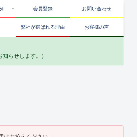
例
会員登録
お問い合わせ
弊社が選ばれる理由
お客様の声
お知らせします。）
排水工事
リフォーム
防水工事
F邸 給水・排水配管工
Y邸 トイレ天井リフォ
Y邸 
(2026_02)
ーム工事(2026_02)
事(2026
用はお控えください。