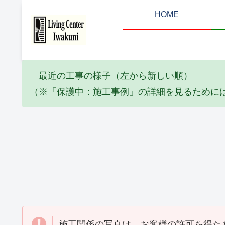
HOME
最近の工事の様子（左から新しい順）
（※「保護中：施工事例」の詳細を見るために
エコキュート
塗装工事
Y邸 エコキュート取替
I邸 全塗装工事
工事(2026_06)
(2026_06)
施工関係の写真は、お客様の許可を得た