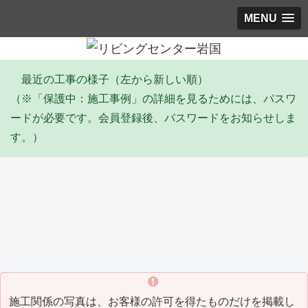
MENU
最近の工事の様子（左から新しい順）
（※「保護中：施工事例」の詳細を見るためには、パスワ
ードが必要です。会員登録後、パスワードをお知らせしま
す。）
エコキュート
塗装工事
リ
Y邸 エコキュート取替工事
I邸 全塗装工事(2026_06)
Y
(2026_06)
(20
施工関係の写真は、お客様の許可を得たものだけを掲載し