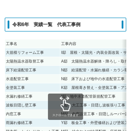
令和6年 実績一覧 代表工事例
工事名
工事内容
大規模リフォーム工事
I邸 屋根・太陽光・内装全面改装・サ
太陽熱温水器取替工事
A邸 太陽熱温水器解体・降ろし・取付
床下給湯配管工事
N邸 給湯配管・水漏れ修繕・カラン取
水道配管工事
N邸 床下および地中の水道配管工事
全塗装工事
K邸 屋根葺き替え・全塗装工事・アン
水漏れ修繕工事
I邸 地中水道配管新規配管工事
波板目隠し壁工事
M邸 大工工事・目隠し波板張り工事
内窓工事
M邸 内窓設置工事・目隠しルーバー設
スクロールできます
雨漏れ修繕工事
Y邸 板金工事・外壁修繕および塗装工