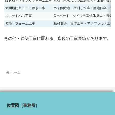
脱衣所・トイレリフォーム工事
M邸 給水および給湯配管・床張替え大
休閑地防草シート敷き工事
M様休閑地 草刈り作業・整地作業・防
ユニットバス工事
Cアパート タイル浴室解体撤去・電気
各種リフォーム工事
髙杉商会 塗装工事・アスファルト工事
その他・建築工事に関わる、多数の工事実績があります。
ホーム
位置図（事務所）