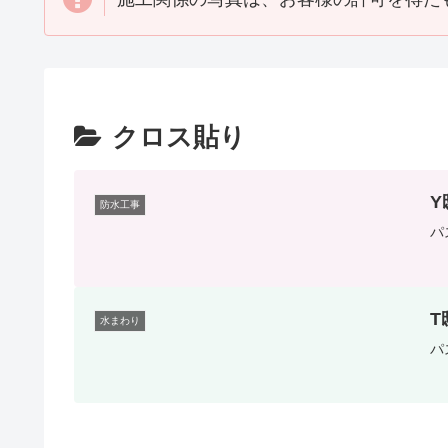
クロス貼り
Y
防水工事
パ
T
水まわり
パ