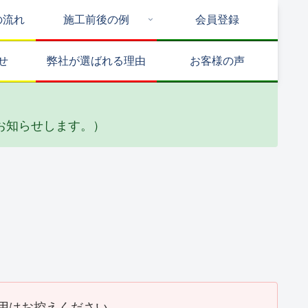
の流れ
施工前後の例
会員登録
せ
弊社が選ばれる理由
お客様の声
お知らせします。）
排水工事
リフォーム
防水工事
F邸 給水・排水配管工
Y邸 トイレ天井リフォ
Y邸 
(2026_02)
ーム工事(2026_02)
事(2026
用はお控えください。