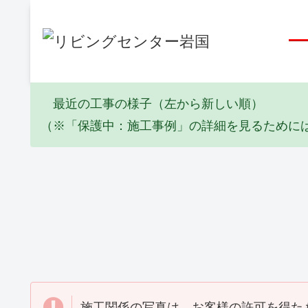
最近の工事の様子（左から新しい順）
（※「保護中：施工事例」の詳細を見るために
エコキュート
塗装工事
Y邸 エコキュート取替
I邸 全塗装工事
工事(2026_06)
(2026_06)
施工関係の写真は、お客様の許可を得た