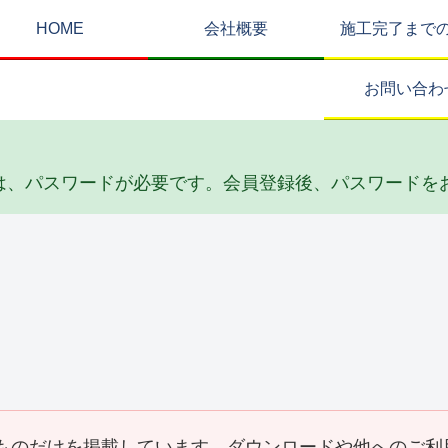
HOME
会社概要
施工完了まで
お問い合わ
は、パスワードが必要です。会員登録後、パスワードを
リフォーム
その他・雑工事
Y邸 倉庫屋根葺き替え
S邸 陥没埋め立て工事
工事(2026_05)
(2026_04)
事
ものだけを掲載しています。ダウンロードや他へのご利