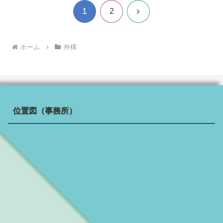
1
次
2
へ
ホーム
外構
位置図（事務所）