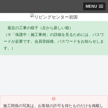
MENU
最近の工事の様子（左から新しい順）
（※「保護中：施工事例」の詳細を見るためには、パスワ
ードが必要です。会員登録後、パスワードをお知らせしま
す。）
エコキュート
塗装工事
リ
Y邸 エコキュート取替工事
I邸 全塗装工事(2026_06)
Y
(2026_06)
(20
施工関係の写真は、お客様の許可を得たものだけを掲載し