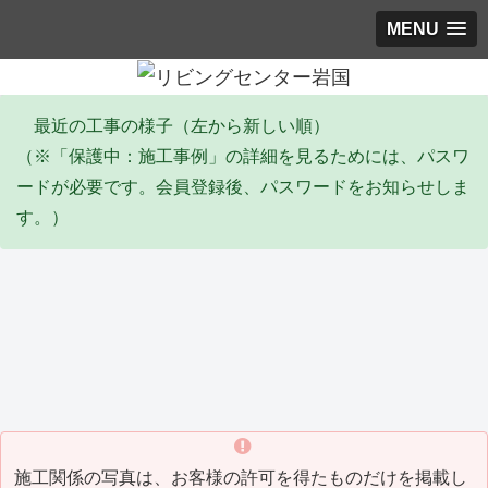
MENU
最近の工事の様子（左から新しい順）
（※「保護中：施工事例」の詳細を見るためには、パスワ
ードが必要です。会員登録後、パスワードをお知らせしま
す。）
エコキュート
塗装工事
リ
Y邸 エコキュート取替工事
I邸 全塗装工事(2026_06)
Y
(2026_06)
(20
施工関係の写真は、お客様の許可を得たものだけを掲載し