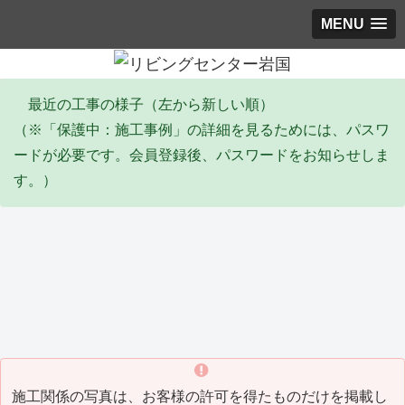
MENU
最近の工事の様子（左から新しい順）
（※「保護中：施工事例」の詳細を見るためには、パスワ
ードが必要です。会員登録後、パスワードをお知らせしま
す。）
エコキュート
塗装工事
リ
Y邸 エコキュート取替工事
I邸 全塗装工事(2026_06)
Y
(2026_06)
(20
施工関係の写真は、お客様の許可を得たものだけを掲載し