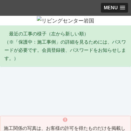
MENU
最近の工事の様子（左から新しい順）
（※「保護中：施工事例」の詳細を見るためには、パスワ
ードが必要です。会員登録後、パスワードをお知らせしま
す。）
エコキュート
塗装工事
リ
Y邸 エコキュート取替工事
I邸 全塗装工事(2026_06)
Y
(2026_06)
(20
施工関係の写真は、お客様の許可を得たものだけを掲載し