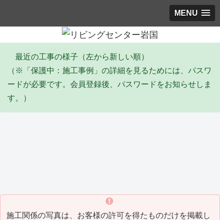
MENU
最近の工事の様子（左から新しい順）
（※「保護中：施工事例」の詳細を見るためには、パスワ
ードが必要です。会員登録後、パスワードをお知らせしま
す。）
エコキュート
塗装工事
リ
Y邸 エコキュート取替工事
I邸 全塗装工事(2026_06)
Y
(2026_06)
(20
施工関係の写真は、お客様の許可を得たものだけを掲載し