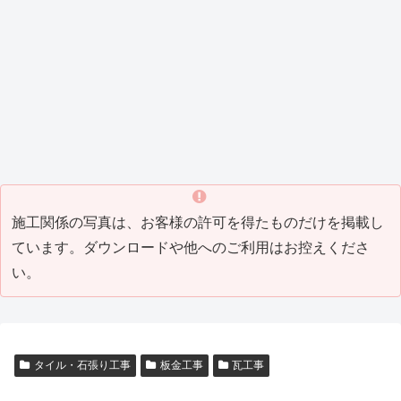
_8)
（202
ング
1_04
）
1_07
工事
）
Tビル
Y邸屋
K邸増
M邸
H邸
T邸瓦
T邸リ
）
(2021
防水
根工
築リ
外構
改修
補修
フォ
_05)
工事
事
フォ
工事
工事
工事
ーム
（202
（201
ーム
（201
（201
(2016
工事
0_04
9_10
工事
8_10
7_07
_07)
(2016
塗装工事
その他・雑工事
瓦工事
その他・雑工事
）
）
(2019
）
）
_06)
_08)
M邸
W
H邸
F邸
塗装
社
瓦補
倉
工事
屋外
修工
庫
（201
打席
事
（201
5_05
工事
(2014
4_03
）
（201
_04)
）
4_07
）
施工関係の写真は、お客様の許可を得たものだけを掲載し
ています。ダウンロードや他へのご利用はお控えくださ
い。
タイル・石張り工事
板金工事
瓦工事