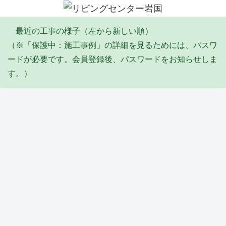
最近の工事の様子（左から新しい順）
（※「保護中：施工事例」の詳細を見るためには、パスワ
ードが必要です。会員登録後、パスワードをお知らせしま
す。）
エコキュート
塗装工事
リフォーム
その他・雑工事
排水工事
リフォーム
防水工事
Y邸
I邸
Y邸
S邸
F邸
Y邸
Y邸
エコ
全塗
倉庫
陥没
給
トイ
バル
キュ
装工
屋根
埋め
水・
レ天
コニ
ート
事
葺き
立て
排水
井リ
ー防
取替
(2026
替え
工事
配管
フォ
水工
タイル・石張り工事
サッシ周り改修
塗装工事
塗装工事
リフォーム
ユニットバス
サッシ周り改修
工事
_06)
工事
(2026
工事
ーム
事
(2026
(2026
_04)
(2026
工事
(2026
_06)
_05)
_02)
(2026
_02)
Y邸
M
K邸
Y邸
M
T邸
M
_02)
外構
邸
外壁
軒修
邸
ユニ
邸
工事
内窓
補修
繕工
壁修
ット
イン
他
取付
工事
事
繕工
バス
プラ
(2026
け工
(2025
(2025
事
工事
ス
防水工事
水道工事
リフォーム
防水工事
外構
洗面化粧台
土間
_02)
事
_10)
_09)
(2025
(2025
（内
(2025
_09)
_07)
窓）
_12)
取付
S邸
K邸
高杉
高木
M様
M
A邸
け工
防水
メー
商
ビ
休閑
邸
コン
事
工事
ター
会
ル
地
洗面
クリ
(2025
およ
BOX
リフ
屋上
防草
化粧
ート
_07)