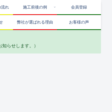
の流れ
施工前後の例
会員登録
せ
弊社が選ばれる理由
お客様の声
お知らせします。）
水工事
タイル・石張り工事
サッシ周り改修
邸 バルコニ
Y邸 外構工事
M邸 内窓取
防水工事
他(2026_02)
付け工事
026_02)
(2025_12)
道工事
リフォーム
防水工事
邸 メーター
高杉商会 リ
高木ビル 屋
OX水漏れ修
フォーム工事
上防水工事
工事
(2024_12)
(2024_12)
025_02)