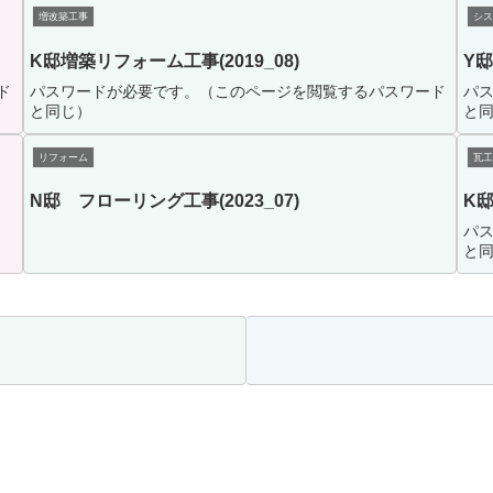
増改築工事
シス
K邸増築リフォーム工事(2019_08)
Y邸
ド
パスワードが必要です。（このページを閲覧するパスワード
パ
と同じ）
と
リフォーム
瓦工
N邸 フローリング工事(2023_07)
K邸
パ
と