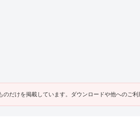
事
Y邸屋根工事
K邸増築リフォ
M邸外構工事
H
（2019_10）
ーム工事
（2018_10）
（
(2019_08)
その他・雑工事
事
F邸 倉庫
（2014_03）
ものだけを掲載しています。ダウンロードや他へのご利