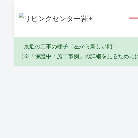
最近の工事の様子（左から新しい順）
（※「保護中：施工事例」の詳細を見るために
エコキュート
塗装工事
リフォーム
Y邸 エコキュ
I邸 全塗装工
Y邸 倉庫屋
ート取替工事
事(2026_06)
葺き替え工事
(2026_06)
(2026_05)
塗装工事
塗装工事
リフォーム
K邸 外壁補修
Y邸 軒修繕工
M邸 壁修繕
工事(2025_10)
事(2025_09)
工事(2025_09