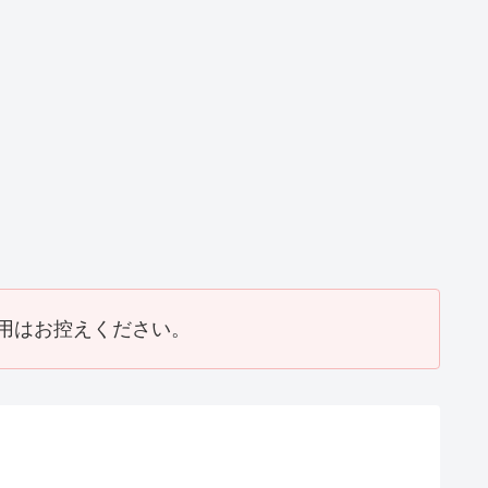
邸改修工事
T邸瓦補修工事
T邸リフォーム
2017_07）
(2016_07)
工事(2016_06)
用はお控えください。