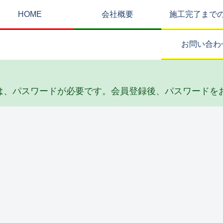
HOME
会社概要
施工完了まで
お問い合わ
は、パスワードが必要です。会員登録後、パスワードを
その他・雑工事
排水工事
リフォーム
防
根
S邸 陥没埋め
F邸 給水・排
Y邸 トイレ天
Y
立て工事
水配管工事
井リフォーム
ー
(2026_04)
(2026_02)
工事(2026_02)
(2
ユニットバス
サッシ周り改修
防水工事
水
T邸 ユニット
M邸 インプ
S邸 防水工事
K
)
バス工事
ラス（内窓）
および階下天
B
(2025_07)
取付け工事
井工事
繕
(2025_07)
(2025_03)
(2