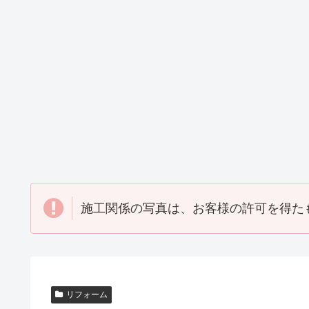
M邸瓦補修工
M邸防水工事
Tビル防水工
事
（2020_05）
（2020_04）
（2020_08）
塗装工事
その他・雑工事
瓦工事
M邸塗装工事
W社 屋外打
H邸瓦補修工
（2015_05）
席工事
(2014_04)
（2014_07）
施工関係の写真は、お客様の許可を得た
リフォーム