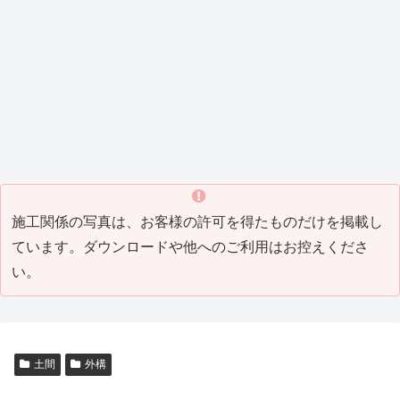
_8)
（202
ング
1_04
）
1_07
工事
）
Tビル
Y邸屋
K邸増
M邸
H邸
T邸瓦
T邸リ
）
(2021
防水
根工
築リ
外構
改修
補修
フォ
_05)
工事
事
フォ
工事
工事
工事
ーム
（202
（201
ーム
（201
（201
(2016
工事
0_04
9_10
工事
8_10
7_07
_07)
(2016
塗装工事
その他・雑工事
瓦工事
その他・雑工事
）
）
(2019
）
）
_06)
_08)
M邸
W
H邸
F邸
塗装
社
瓦補
倉
工事
屋外
修工
庫
（201
打席
事
（201
5_05
工事
(2014
4_03
）
（201
_04)
）
4_07
）
施工関係の写真は、お客様の許可を得たものだけを掲載し
ています。ダウンロードや他へのご利用はお控えくださ
い。
土間
外構