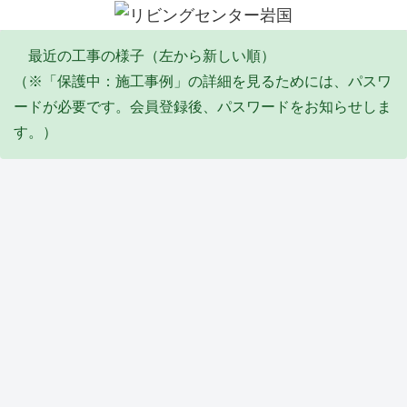
最近の工事の様子（左から新しい順）
（※「保護中：施工事例」の詳細を見るためには、パスワ
ードが必要です。会員登録後、パスワードをお知らせしま
す。）
エコキュート
塗装工事
リフォーム
その他・雑工事
排水工事
リフォーム
防水工事
Y邸
I邸
Y邸
S邸
F邸
Y邸
Y邸
エコ
全塗
倉庫
陥没
給
トイ
バル
キュ
装工
屋根
埋め
水・
レ天
コニ
ート
事
葺き
立て
排水
井リ
ー防
取替
(2026
替え
工事
配管
フォ
水工
タイル・石張り工事
サッシ周り改修
塗装工事
塗装工事
リフォーム
ユニットバス
サッシ周り改修
工事
_06)
工事
(2026
工事
ーム
事
(2026
(2026
_04)
(2026
工事
(2026
_06)
_05)
_02)
(2026
_02)
Y邸
M
K邸
Y邸
M
T邸
M
_02)
外構
邸
外壁
軒修
邸
ユニ
邸
工事
内窓
補修
繕工
壁修
ット
イン
他
取付
工事
事
繕工
バス
プラ
(2026
け工
(2025
(2025
事
工事
ス
防水工事
水道工事
リフォーム
防水工事
外構
洗面化粧台
土間
_02)
事
_10)
_09)
(2025
(2025
（内
(2025
_09)
_07)
窓）
_12)
取付
S邸
K邸
高杉
高木
M様
M
A邸
け工
防水
メー
商
ビ
休閑
邸
コン
事
工事
ター
会
ル
地
洗面
クリ
(2025
およ
BOX
リフ
屋上
防草
化粧
ート
_07)