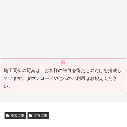
_8)
（202
ング
1_04
）
1_07
工事
）
Tビル
Y邸屋
K邸増
M邸
H邸
T邸瓦
T邸リ
）
(2021
防水
根工
築リ
外構
改修
補修
フォ
_05)
工事
事
フォ
工事
工事
工事
ーム
（202
（201
ーム
（201
（201
(2016
工事
0_04
9_10
工事
8_10
7_07
_07)
(2016
塗装工事
その他・雑工事
瓦工事
その他・雑工事
）
）
(2019
）
）
_06)
_08)
M邸
W
H邸
F邸
塗装
社
瓦補
倉
工事
屋外
修工
庫
（201
打席
事
（201
5_05
工事
(2014
4_03
）
（201
_04)
）
4_07
）
施工関係の写真は、お客様の許可を得たものだけを掲載し
ています。ダウンロードや他へのご利用はお控えくださ
い。
塗装工事
左官工事