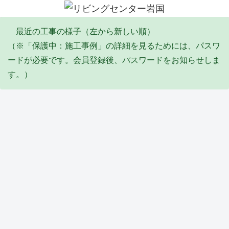
最近の工事の様子（左から新しい順）
（※「保護中：施工事例」の詳細を見るためには、パスワ
ードが必要です。会員登録後、パスワードをお知らせしま
す。）
エコキュート
塗装工事
リフォーム
その他・雑工事
排水工事
リフォーム
防水工事
Y邸
I邸
Y邸
S邸
F邸
Y邸
Y邸
エコ
全塗
倉庫
陥没
給
トイ
バル
キュ
装工
屋根
埋め
水・
レ天
コニ
ート
事
葺き
立て
排水
井リ
ー防
取替
(2026
替え
工事
配管
フォ
水工
タイル・石張り工事
サッシ周り改修
塗装工事
塗装工事
リフォーム
ユニットバス
サッシ周り改修
工事
_06)
工事
(2026
工事
ーム
事
(2026
(2026
_04)
(2026
工事
(2026
_06)
_05)
_02)
(2026
_02)
Y邸
M
K邸
Y邸
M
T邸
M
_02)
外構
邸
外壁
軒修
邸
ユニ
邸
工事
内窓
補修
繕工
壁修
ット
イン
他
取付
工事
事
繕工
バス
プラ
(2026
け工
(2025
(2025
事
工事
ス
防水工事
水道工事
リフォーム
防水工事
外構
洗面化粧台
土間
_02)
事
_10)
_09)
(2025
(2025
（内
(2025
_09)
_07)
窓）
_12)
取付
S邸
K邸
高杉
高木
M様
M
A邸
け工
防水
メー
商
ビ
休閑
邸
コン
事
工事
ター
会
ル
地
洗面
クリ
(2025
およ
BOX
リフ
屋上
防草
化粧
ート
_07)