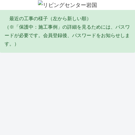
最近の工事の様子（左から新しい順）
（※「保護中：施工事例」の詳細を見るためには、パスワ
ードが必要です。会員登録後、パスワードをお知らせしま
す。）
エコキュート
塗装工事
リフォーム
その他・雑工事
排水工事
リフォーム
防水工事
Y邸
I邸
Y邸
S邸
F邸
Y邸
Y邸
エコ
全塗
倉庫
陥没
給
トイ
バル
キュ
装工
屋根
埋め
水・
レ天
コニ
ート
事
葺き
立て
排水
井リ
ー防
取替
(2026
替え
工事
配管
フォ
水工
タイル・石張り工事
サッシ周り改修
塗装工事
塗装工事
リフォーム
ユニットバス
サッシ周り改修
工事
_06)
工事
(2026
工事
ーム
事
(2026
(2026
_04)
(2026
工事
(2026
_06)
_05)
_02)
(2026
_02)
Y邸
M
K邸
Y邸
M
T邸
M
_02)
外構
邸
外壁
軒修
邸
ユニ
邸
工事
内窓
補修
繕工
壁修
ット
イン
他
取付
工事
事
繕工
バス
プラ
(2026
け工
(2025
(2025
事
工事
ス
防水工事
水道工事
リフォーム
防水工事
外構
洗面化粧台
土間
_02)
事
_10)
_09)
(2025
(2025
（内
(2025
_09)
_07)
窓）
_12)
取付
S邸
K邸
高杉
高木
M様
M
A邸
け工
防水
メー
商
ビ
休閑
邸
コン
事
工事
ター
会
ル
地
洗面
クリ
(2025
およ
BOX
リフ
屋上
防草
化粧
ート
_07)