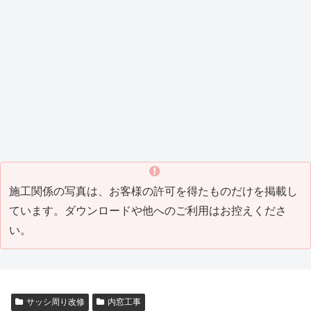
工事
新設
サイ
工事
0_08
（202
0_05
防水工事
板金工事
増改築工事
カーポート
リフォーム
瓦工事
リフォーム
(2021
工事
ディ
（202
）
0_08
）
_8)
（202
ング
1_04
）
1_07
工事
）
Tビル
Y邸屋
K邸増
M邸
H邸
T邸瓦
T邸リ
）
(2021
防水
根工
築リ
外構
改修
補修
フォ
_05)
工事
事
フォ
工事
工事
工事
ーム
（202
（201
ーム
（201
（201
(2016
工事
0_04
9_10
工事
8_10
7_07
_07)
(2016
塗装工事
その他・雑工事
瓦工事
その他・雑工事
）
）
(2019
）
）
_06)
_08)
M邸
W
H邸
F邸
塗装
社
瓦補
倉
工事
屋外
修工
庫
（201
打席
事
（201
5_05
工事
(2014
4_03
）
（201
_04)
）
4_07
）
施工関係の写真は、お客様の許可を得たものだけを掲載し
ています。ダウンロードや他へのご利用はお控えくださ
い。
サッシ周り改修
内窓工事