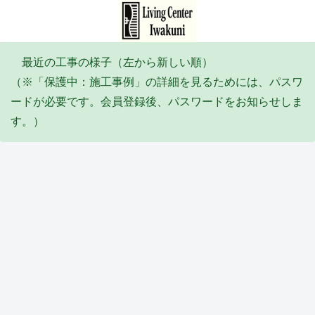
最近の工事の様子（左から新しい順）
（※「保護中：施工事例」の詳細を見るためには、パスワ
ードが必要です。会員登録後、パスワードをお知らせしま
す。）
エコキュート
塗装工事
リフォーム
その他・雑工事
排水工事
リフォーム
防水工事
Y邸
I邸
Y邸
S邸
F邸
Y邸
Y邸
エコ
全塗
倉庫
陥没
給
トイ
バル
キュ
装工
屋根
埋め
水・
レ天
コニ
ート
事
葺き
立て
排水
井リ
ー防
取替
(2026
替え
工事
配管
フォ
水工
タイル・石張り工事
サッシ周り改修
塗装工事
塗装工事
リフォーム
ユニットバス
サッシ周り改修
工事
_06)
工事
(2026
工事
ーム
事
(2026
(2026
_04)
(2026
工事
(2026
_06)
_05)
_02)
(2026
_02)
Y邸
M
K邸
Y邸
M
T邸
M
_02)
外構
邸
外壁
軒修
邸
ユニ
邸
工事
内窓
補修
繕工
壁修
ット
イン
他
取付
工事
事
繕工
バス
プラ
(2026
け工
(2025
(2025
事
工事
ス
防水工事
水道工事
リフォーム
防水工事
外構
洗面化粧台
土間
_02)
事
_10)
_09)
(2025
(2025
（内
(2025
_09)
_07)
窓）
_12)
取付
S邸
K邸
高杉
高木
M様
M
A邸
け工
防水
メー
商
ビ
休閑
邸
コン