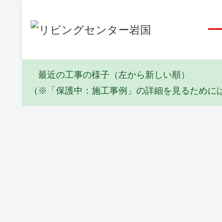
最近の工事の様子（左から新しい順）
（※「保護中：施工事例」の詳細を見るために
エコキュート
塗装工事
リフォーム
Y邸 エコキュ
I邸 全塗装工
Y邸 倉庫屋
ート取替工事
事(2026_06)
葺き替え工事
(2026_06)
(2026_05)
塗装工事
塗装工事
リフォーム
K邸 外壁補修
Y邸 軒修繕工
M邸 壁修繕
工事(2025_10)
事(2025_09)
工事(2025_09