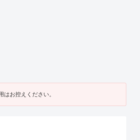
邸改修工事
T邸瓦補修工事
T邸リフォーム
2017_07）
(2016_07)
工事(2016_06)
用はお控えください。