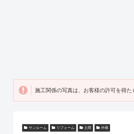
M邸瓦補修工
M邸防水工事
Tビル防水工
事
（2020_05）
（2020_04）
（2020_08）
塗装工事
その他・雑工事
瓦工事
M邸塗装工事
W社 屋外打
H邸瓦補修工
（2015_05）
席工事
(2014_04)
（2014_07）
施工関係の写真は、お客様の許可を得た
サンルーム
リフォーム
土間
外構