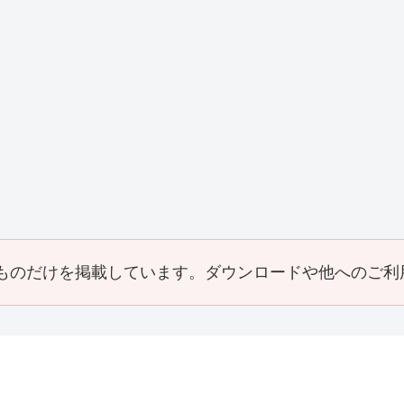
事
Y邸屋根工事
K邸増築リフォ
M邸外構工事
H
（2019_10）
ーム工事
（2018_10）
（
(2019_08)
その他・雑工事
事
F邸 倉庫
（2014_03）
ものだけを掲載しています。ダウンロードや他へのご利