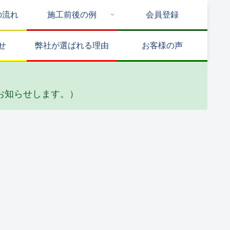
の流れ
施工前後の例
会員登録
せ
弊社が選ばれる理由
お客様の声
お知らせします。）
水工事
タイル・石張り工事
サッシ周り改修
邸 バルコニ
Y邸 外構工事
M邸 内窓取
防水工事
他(2026_02)
付け工事
026_02)
(2025_12)
道工事
リフォーム
防水工事
邸 メーター
高杉商会 リ
高木ビル 屋
OX水漏れ修
フォーム工事
上防水工事
工事
(2024_12)
(2024_12)
025_02)