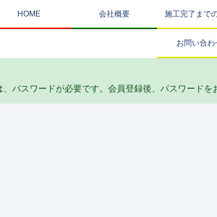
HOME
会社概要
施工完了まで
お問い合わ
は、パスワードが必要です。会員登録後、パスワードを
その他・雑工事
排水工事
リフォーム
防
根
S邸 陥没埋め
F邸 給水・排
Y邸 トイレ天
Y
立て工事
水配管工事
井リフォーム
ー
(2026_04)
(2026_02)
工事(2026_02)
(2
ユニットバス
サッシ周り改修
防水工事
水
T邸 ユニット
M邸 インプ
S邸 防水工事
K
)
バス工事
ラス（内窓）
および階下天
B
(2025_07)
取付け工事
井工事
繕
(2025_07)
(2025_03)
(2