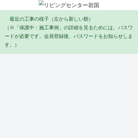
最近の工事の様子（左から新しい順）
（※「保護中：施工事例」の詳細を見るためには、パスワ
ードが必要です。会員登録後、パスワードをお知らせしま
す。）
エコキュート
塗装工事
リフォーム
その他・雑工事
排水工事
リフォーム
防水工事
Y邸
I邸
Y邸
S邸
F邸
Y邸
Y邸
エコ
全塗
倉庫
陥没
給
トイ
バル
キュ
装工
屋根
埋め
水・
レ天
コニ
ート
事
葺き
立て
排水
井リ
ー防
取替
(2026
替え
工事
配管
フォ
水工
タイル・石張り工事
サッシ周り改修
塗装工事
塗装工事
リフォーム
ユニットバス
サッシ周り改修
工事
_06)
工事
(2026
工事
ーム
事
(2026
(2026
_04)
(2026
工事
(2026
_06)
_05)
_02)
(2026
_02)
Y邸
M
K邸
Y邸
M
T邸
M
_02)
外構
邸
外壁
軒修
邸
ユニ
邸
工事
内窓
補修
繕工
壁修
ット
イン
他
取付
工事
事
繕工
バス
プラ
(2026
け工
(2025
(2025
事
工事
ス
防水工事
水道工事
リフォーム
防水工事
外構
洗面化粧台
土間
_02)
事
_10)
_09)
(2025
(2025
（内
(2025
_09)
_07)
窓）
_12)
取付
S邸
K邸
高杉
高木
M様
M
A邸
け工
防水
メー
商
ビ
休閑
邸
コン
事
工事
ター
会
ル
地
洗面
クリ
(2025
およ
BOX
リフ
屋上
防草
化粧
ート
_07)