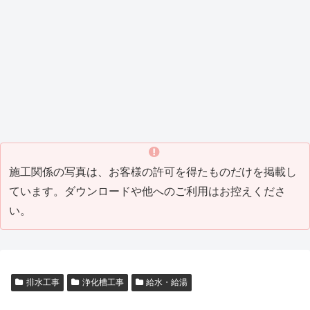
_8)
（202
ング
1_04
）
1_07
工事
）
Tビル
Y邸屋
K邸増
M邸
H邸
T邸瓦
T邸リ
）
(2021
防水
根工
築リ
外構
改修
補修
フォ
_05)
工事
事
フォ
工事
工事
工事
ーム
（202
（201
ーム
（201
（201
(2016
工事
0_04
9_10
工事
8_10
7_07
_07)
(2016
塗装工事
その他・雑工事
瓦工事
その他・雑工事
）
）
(2019
）
）
_06)
_08)
M邸
W
H邸
F邸
塗装
社
瓦補
倉
工事
屋外
修工
庫
（201
打席
事
（201
5_05
工事
(2014
4_03
）
（201
_04)
）
4_07
）
施工関係の写真は、お客様の許可を得たものだけを掲載し
ています。ダウンロードや他へのご利用はお控えくださ
い。
排水工事
浄化槽工事
給水・給湯