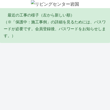
最近の工事の様子（左から新しい順）
（※「保護中：施工事例」の詳細を見るためには、パスワ
ードが必要です。会員登録後、パスワードをお知らせしま
す。）
エコキュート
塗装工事
リフォーム
その他・雑工事
排水工事
リフォーム
防水工事
Y邸
I邸
Y邸
S邸
F邸
Y邸
Y邸
エコ
全塗
倉庫
陥没
給
トイ
バル
キュ
装工
屋根
埋め
水・
レ天
コニ
ート
事
葺き
立て
排水
井リ
ー防
取替
(2026
替え
工事
配管
フォ
水工
タイル・石張り工事
サッシ周り改修
塗装工事
塗装工事
リフォーム
ユニットバス
サッシ周り改修
工事
_06)
工事
(2026
工事
ーム
事
(2026
(2026
_04)
(2026
工事
(2026
_06)
_05)
_02)
(2026
_02)
Y邸
M
K邸
Y邸
M
T邸
M
_02)
外構
邸
外壁
軒修
邸
ユニ
邸
工事
内窓
補修
繕工
壁修
ット
イン
他
取付
工事
事
繕工
バス
プラ
(2026
け工
(2025
(2025
事
工事
ス
防水工事
水道工事
リフォーム
防水工事
外構
洗面化粧台
土間
_02)
事
_10)
_09)
(2025
(2025
（内
(2025
_09)
_07)
窓）
_12)
取付
S邸
K邸
高杉
高木
M様
M
A邸
け工
防水
メー
商
ビ
休閑
邸
コン
事
工事
ター
会
ル
地
洗面
クリ
(2025
およ
BOX
リフ
屋上
防草
化粧
ート
_07)