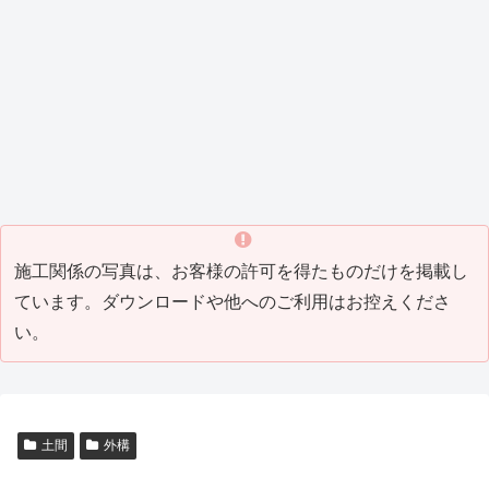
_8)
（202
ング
1_04
）
1_07
工事
）
Tビル
Y邸屋
K邸増
M邸
H邸
T邸瓦
T邸リ
）
(2021
防水
根工
築リ
外構
改修
補修
フォ
_05)
工事
事
フォ
工事
工事
工事
ーム
（202
（201
ーム
（201
（201
(2016
工事
0_04
9_10
工事
8_10
7_07
_07)
(2016
塗装工事
その他・雑工事
瓦工事
その他・雑工事
）
）
(2019
）
）
_06)
_08)
M邸
W
H邸
F邸
塗装
社
瓦補
倉
工事
屋外
修工
庫
（201
打席
事
（201
5_05
工事
(2014
4_03
）
（201
_04)
）
4_07
）
施工関係の写真は、お客様の許可を得たものだけを掲載し
ています。ダウンロードや他へのご利用はお控えくださ
い。
土間
外構