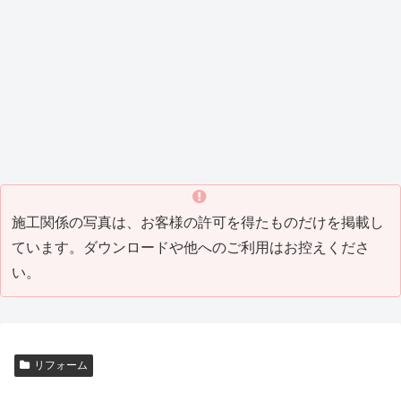
_8)
（202
ング
1_04
）
1_07
工事
）
Tビル
Y邸屋
K邸増
M邸
H邸
T邸瓦
T邸リ
）
(2021
防水
根工
築リ
外構
改修
補修
フォ
_05)
工事
事
フォ
工事
工事
工事
ーム
（202
（201
ーム
（201
（201
(2016
工事
0_04
9_10
工事
8_10
7_07
_07)
(2016
塗装工事
その他・雑工事
瓦工事
その他・雑工事
）
）
(2019
）
）
_06)
_08)
M邸
W
H邸
F邸
塗装
社
瓦補
倉
工事
屋外
修工
庫
（201
打席
事
（201
5_05
工事
(2014
4_03
）
（201
_04)
）
4_07
）
施工関係の写真は、お客様の許可を得たものだけを掲載し
ています。ダウンロードや他へのご利用はお控えくださ
い。
リフォーム