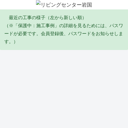
最近の工事の様子（左から新しい順）
（※「保護中：施工事例」の詳細を見るためには、パスワ
ードが必要です。会員登録後、パスワードをお知らせしま
す。）
エコキュート
塗装工事
リフォーム
その他・雑工事
排水工事
リフォーム
防水工事
Y邸
I邸
Y邸
S邸
F邸
Y邸
Y邸
エコ
全塗
倉庫
陥没
給
トイ
バル
キュ
装工
屋根
埋め
水・
レ天
コニ
ート
事
葺き
立て
排水
井リ
ー防
取替
(2026
替え
工事
配管
フォ
水工
タイル・石張り工事
サッシ周り改修
塗装工事
塗装工事
リフォーム
ユニットバス
サッシ周り改修
工事
_06)
工事
(2026
工事
ーム
事
(2026
(2026
_04)
(2026
工事
(2026
_06)
_05)
_02)
(2026
_02)
Y邸
M
K邸
Y邸
M
T邸
M
_02)
外構
邸
外壁
軒修
邸
ユニ
邸
工事
内窓
補修
繕工
壁修
ット
イン
他
取付
工事
事
繕工
バス
プラ
(2026
け工
(2025
(2025
事
工事
ス
防水工事
水道工事
リフォーム
防水工事
外構
洗面化粧台
土間
_02)
事
_10)
_09)
(2025
(2025
（内
(2025
_09)
_07)
窓）
_12)
取付
S邸
K邸
高杉
高木
M様
M
A邸
け工
防水
メー
商
ビ
休閑
邸
コン
事
工事
ター
会
ル
地
洗面
クリ
(2025
およ
BOX
リフ
屋上
防草
化粧
ート
_07)