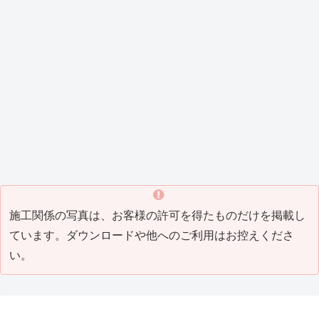
ーリ
ルポ
屋
板金
工事
修工
工事
ング
ート
根・
屋根
（202
事
（202
工事
新設
サイ
工事
0_08
（202
0_05
防水工事
板金工事
増改築工事
カーポート
リフォーム
瓦工事
リフォーム
(2021
工事
ディ
（202
）
0_08
）
_8)
（202
ング
1_04
）
1_07
工事
）
Tビル
Y邸屋
K邸増
M邸
H邸
T邸瓦
T邸リ
）
(2021
防水
根工
築リ
外構
改修
補修
フォ
_05)
工事
事
フォ
工事
工事
工事
ーム
（202
（201
ーム
（201
（201
(2016
工事
0_04
9_10
工事
8_10
7_07
_07)
(2016
塗装工事
その他・雑工事
瓦工事
その他・雑工事
）
）
(2019
）
）
_06)
_08)
M邸
W
H邸
F邸
塗装
社
瓦補
倉
工事
屋外
修工
庫
（201
打席
事
（201
5_05
工事
(2014
4_03
）
（201
_04)
）
4_07
）
施工関係の写真は、お客様の許可を得たものだけを掲載し
ています。ダウンロードや他へのご利用はお控えくださ
い。