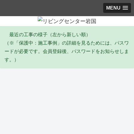
MENU
最近の工事の様子（左から新しい順）
（※「保護中：施工事例」の詳細を見るためには、パスワ
ードが必要です。会員登録後、パスワードをお知らせしま
す。）
エコキュート
塗装工事
リフォーム
その他・雑工事
排水工事
リフォーム
防水工事
Y邸
I邸
Y邸
S邸
F邸
Y邸
Y邸
エコ
全塗
倉庫
陥没
給
トイ
バル
キュ
装工
屋根
埋め
水・
レ天
コニ
ート
事
葺き
立て
排水
井リ
ー防
取替
(2026
替え
工事
配管
フォ
水工
タイル・石張り工事
サッシ周り改修
塗装工事
塗装工事
リフォーム
ユニットバス
サッシ周り改修
工事
_06)
工事
(2026
工事
ーム
事
(2026
(2026
_04)
(2026
工事
(2026
_06)
_05)
_02)
(2026
_02)
Y邸
M
K邸
Y邸
M
T邸
M
_02)
外構
邸
外壁
軒修
邸
ユニ
邸
工事
内窓
補修
繕工
壁修
ット
イン
他
取付
工事
事
繕工
バス
プラ
(2026
け工
(2025
(2025
事
工事
ス
防水工事
水道工事
リフォーム
防水工事
外構
洗面化粧台
土間
_02)
事
_10)
_09)
(2025
(2025
（内
(2025
_09)
_07)
窓）